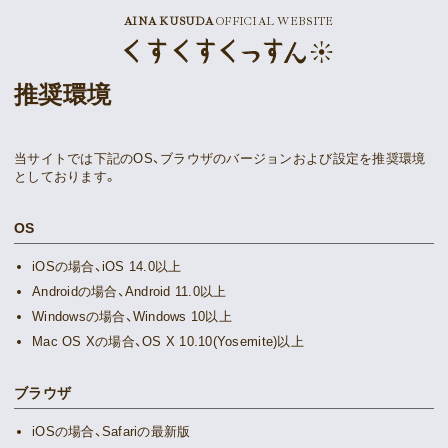
AINA KUSUDA
OFFICIAL WEBSITE
News
推奨環境
Schedule
Profile
当サイトでは下記のOS、ブラウザのバージョンおよび設定を推奨環境
としております。
Discography
OS
Goods
iOSの場合、iOS 14.0以上
Androidの場合、Android 11.0以上
Windowsの場合、Windows 10以上
Mac OS Xの場合、OS X 10.10(Yosemite)以上
Supporter’s Menu
Download
ブラウザ
Voice
iOSの場合、Safariの最新版