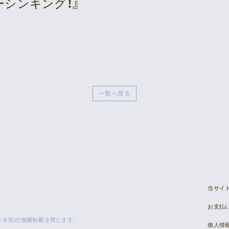
ーシンキング！』
Live Streaming
一覧へ戻る
当サイ
お支払
ータ等)の無断転載を禁じます。
個人情