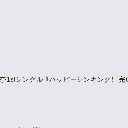
Supporter’s Menu
Download
Voice
Movie
News
Gallery
Sched
Meeting Room
衣奈1stシングル 『ハッピーシンキング！
Profil
Playlist
Disco
Good
Vlogssun
あとがき