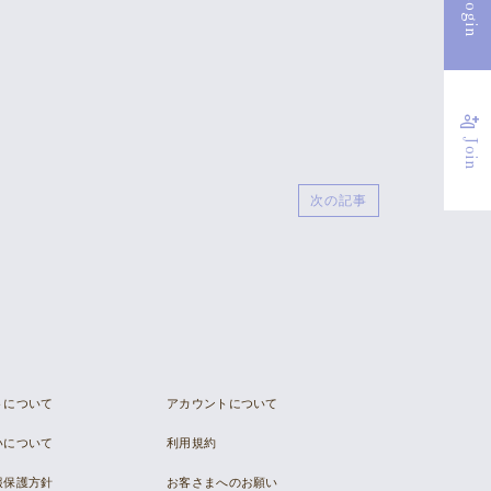
Login
person_add
Join
次の記事
トについて
アカウントについて
いについて
利用規約
報保護方針
お客さまへのお願い