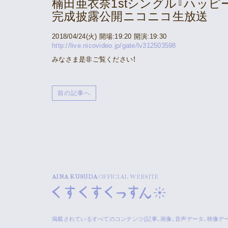
楠田亜衣奈1stシングル『ハッピ
完成披露公開ニコニコ生放送
2018/04/24(火) 開場:19:20 開演:19:30
http://live.nicovideo.jp/gate/lv312503598
みなさま是非ご覧ください！
前の記事へ
AINA KUSUDA
OFFICIAL WEBSITE
掲載されているすべてのコンテンツ
(記事、画像、音声データ、映像デ