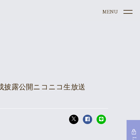
ule
』完成披露公開ニコニコ生放送
e
graphy
s
lock