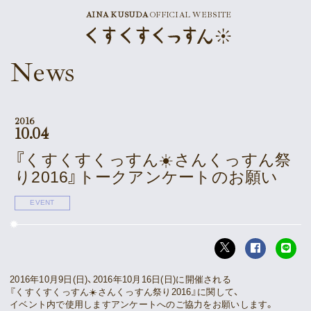
AINA KUSUDA
OFFICIAL WEBSITE
News
News
Schedule
Profile
2016
10.04
Discography
『くすくすくっすん☀️さんくっすん祭
り2016』トークアンケートのお願い
Goods
EVENT
Supporter’s Menu
Download
2016年10月9日(日)、2016年10月16日(日)に開催される
Voice
『くすくすくっすん☀️さんくっすん祭り2016』に関して、
イベント内で使用しますアンケートへのご協力をお願いします。