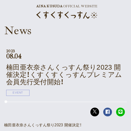
AINA KUSUDA
OFFICIAL WEBSITE
News
News
Schedule
Profile
2023
08.04
Discography
楠田亜衣奈さんくっすん祭り2023 開
催決定！くすくすくっすんプレミアム
Goods
会員先行受付開始！
EVENT
Supporter’s Menu
Download
Voice
楠田亜衣奈さんくっすん祭り2023 開催決定！