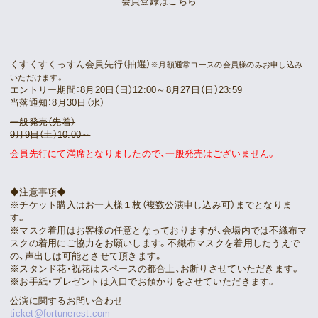
会員登録はこちら
くすくすくっすん会員先行（抽選）
※月額通常コースの会員様のみお申し込み
いただけます。
エントリー期間：8月20日（日）12:00～8月27日（日）23:59
当落通知：8月30日（水）
一般発売（先着）
9月9日（土）10:00～
会員先行にて満席となりましたので、一般発売はございません。
◆注意事項◆
※チケット購入はお一人様１枚（複数公演申し込み可）までとなりま
す。
※マスク着用はお客様の任意となっておりますが、会場内では不織布マ
スクの着用にご協力をお願いします。不織布マスクを着用したうえで
の、声出しは可能とさせて頂きます。
※スタンド花・祝花はスペースの都合上、お断りさせていただきます。
※お手紙・プレゼントは入口でお預かりをさせていただきます。
公演に関するお問い合わせ
ticket@fortunerest.com