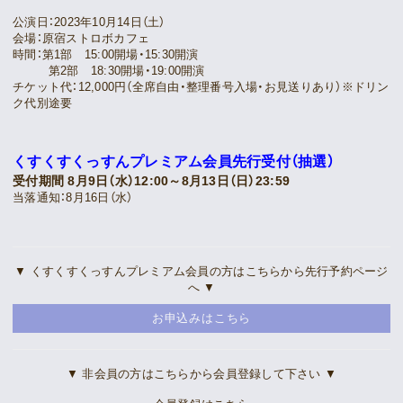
Movie
公演日：2023年10月14日（土）
会場：原宿ストロボカフェ
時間：第1部 15:00開場・15:30開演
Gallery
第2部 18:30開場・19:00開演
チケット代：12,000円（全席自由・整理番号入場・お見送りあり）※ドリン
ク代別途要
Meeting Room
Playlist
くすくすくっすんプレミアム会員先行受付（抽選）
受付期間 8月9日（水）12:00～8月13日（日）23:59
当落通知：8月16日（水）
Vlogssun
あとがき
▼ くすくすくっすんプレミアム会員の方はこちらから先行予約ページ
へ ▼
Live Streaming
お申込みはこちら
▼ 非会員の方はこちらから会員登録して下さい ▼