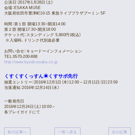
公演日：2017年1月28日（土）
Movie
会場：ESAKA MUSE
大阪府吹田市豊津町10-15 東急ライブプラザブーミン 5F
Gallery
時間：第１部 開場13:30・開演14:00
第２部 開場17:30・開演18:00
チケット代：スタンディング 5,800円（税込）
Meeting Room
※入場時、ドリンク代別途必要
Playlist
お問い合せ：キョードーインフォメーション
TEL:0570-200-888
http://www.kyodo-osaka.co.jp
Vlogssun
くすくすくっすん☀くすサポ先行
抽選エントリー：2016年12月1日（木）12:00～12月11日（日）23:59
あとがき
当落通知：2016年12月14日（水）
Live Streaming
一般発売日
2016年12月24日（土）10:00～
各プレイガイドにて
前の記事へ
一覧へ戻る
次の記事