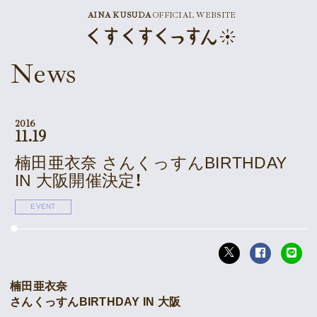
AINA KUSUDA
OFFICIAL WEBSITE
News
News
Schedule
Profile
2016
11.19
Discography
楠田亜衣奈 さんくっすんBIRTHDAY
IN 大阪開催決定！
Goods
EVENT
Supporter’s Menu
Download
楠田亜衣奈
Voice
さんくっすんBIRTHDAY IN 大阪