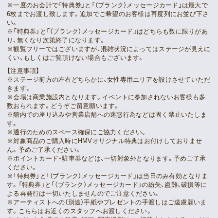
※一度のお会計で「特典券」と「（ブランク）メッセージカード」は最大で
6枚までお渡し致します。追加でご希望のお客様は再度列にお並び下さ
い。
※「特典券」と「（ブランク）メッセージカード」はどちらも数に限りがあ
り、無くなり次第終了になります。
※観覧フリーではございますが、混雑状況によってはステージが見えに
くい、もしくはご覧頂けない場合もございます。
【注意事項】
※ステージ前方の左右どちらかに、女性専用エリアを設けさせていただ
きます。
※会場は商業施設内となります。イベントに参加されないお客様も多
数おられます。どうぞご留意願います。
※館内での座り込みや営業店舗への迷惑行為などは固く禁止いたしま
す。
※通行のためのスペース確保にご協力ください。
※対象商品のご購入時にHMVオリジナル特典はお付けしておりませ
ん。予めご了承ください。
※ポイントカード・駐車券などは、一切対象外となります。予めご了承
ください。
※「特典券」と「（ブランク）メッセージカード」は当日のみ有効となりま
す。「特典券」と「（ブランク）メッセージカード」の紛失、盗難、破損等に
よる再発行は一切いたしませんのでご注意ください。
※アーティストへの（別途）手紙やプレゼントの手渡しはご遠慮願いま
す。こちらはお近くのスタッフへお渡しください。