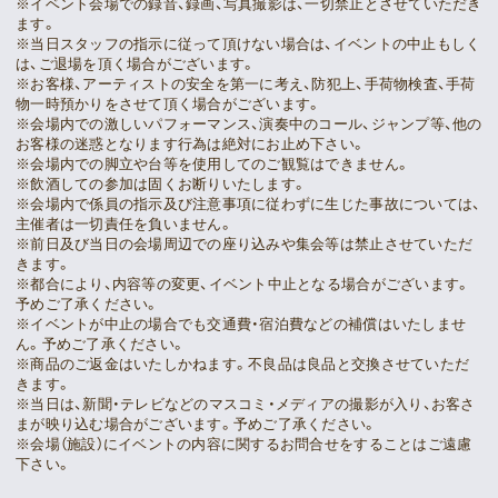
※イベント会場での録音、録画、写真撮影は、一切禁止とさせていただき
ます。
※当日スタッフの指示に従って頂けない場合は、イベントの中止もしく
は、ご退場を頂く場合がございます。
※お客様、アーティストの安全を第一に考え、防犯上、手荷物検査、手荷
物一時預かりをさせて頂く場合がございます。
※会場内での激しいパフォーマンス、演奏中のコール、ジャンプ等、他の
お客様の迷惑となります行為は絶対にお止め下さい。
※会場内での脚立や台等を使用してのご観覧はできません。
※飲酒しての参加は固くお断りいたします。
※会場内で係員の指示及び注意事項に従わずに生じた事故については、
主催者は一切責任を負いません。
※前日及び当日の会場周辺での座り込みや集会等は禁止させていただ
きます。
※都合により、内容等の変更、イベント中止となる場合がございます。
予めご了承ください。
※イベントが中止の場合でも交通費・宿泊費などの補償はいたしませ
ん。予めご了承ください。
※商品のご返金はいたしかねます。不良品は良品と交換させていただ
きます。
※当日は、新聞・テレビなどのマスコミ・メディアの撮影が入り、お客さ
まが映り込む場合がございます。予めご了承ください。
※会場（施設）にイベントの内容に関するお問合せをすることはご遠慮
下さい。