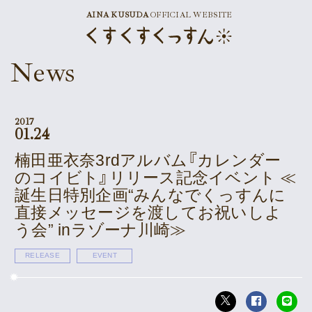
AINA KUSUDA
OFFICIAL WEBSITE
News
News
Schedule
Profile
2017
01.24
Discography
楠田亜衣奈3rdアルバム『カレンダー
のコイビト』リリース記念イベント ≪
Goods
誕生日特別企画“みんなでくっすんに
直接メッセージを渡してお祝いしよ
う会” inラゾーナ川崎≫
Supporter’s Menu
Download
RELEASE
EVENT
Voice