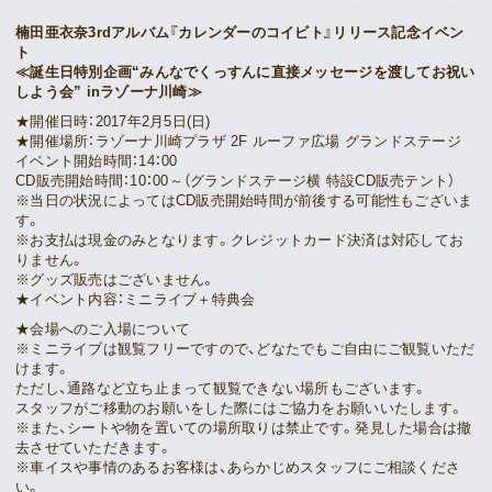
Movie
楠田亜衣奈3rdアルバム『カレンダーのコイビト』リリース記念イベン
ト
Gallery
≪誕生日特別企画“みんなでくっすんに直接メッセージを渡してお祝い
しよう会” inラゾーナ川崎≫
★開催日時：2017年2月5日(日)
Meeting Room
★開催場所：ラゾーナ川崎プラザ 2F ルーファ広場 グランドステージ
イベント開始時間：14：00
CD販売開始時間：10：00～（グランドステージ横 特設CD販売テント）
Playlist
※当日の状況によってはCD販売開始時間が前後する可能性もございま
す。
※お支払は現金のみとなります。クレジットカード決済は対応してお
Vlogssun
りません。
※グッズ販売はございません。
★イベント内容：ミニライブ＋特典会
あとがき
★会場へのご入場について
※ミニライブは観覧フリーですので、どなたでもご自由にご観覧いただ
Live Streaming
けます。
ただし、通路など立ち止まって観覧できない場所もございます。
スタッフがご移動のお願いをした際にはご協力をお願いいたします。
※また、シートや物を置いての場所取りは禁止です。発見した場合は撤
去させていただきます。
※車イスや事情のあるお客様は、あらかじめスタッフにご相談くださ
い。