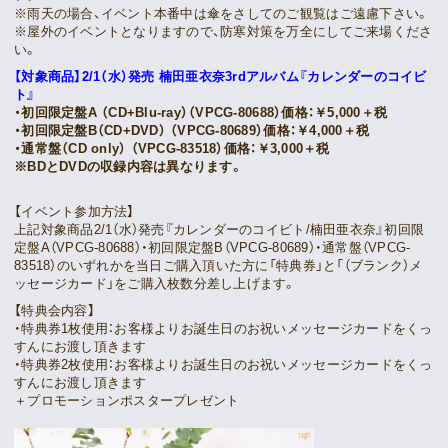
※雨天の場合、イベント本番中は傘をさしてのご観覧はご遠慮下さい。
※屋外のイベントとなりますので、防寒対策を万全にしてご来場くださ
い。
【対象商品】2/1（水）発売 楠田亜衣奈3rdアルバム『カレンダーのコイビ
ト』
・初回限定盤A （CD+Blu-ray）（VPCG-80688）価格：￥5,000＋税
・初回限定盤B（CD+DVD） （VPCG-80689）価格：￥4,000＋税
・通常盤（CD only） （VPCG-83518）価格：￥3,000＋税
※BDとDVDの収録内容は異なります。
【イベント参加方法】
上記対象商品2/1（水）発売『カレンダーのコイビト/楠田亜衣奈』初回限
定盤A（VPCG-80688）・初回限定盤B（VPCG-80689）・通常盤（VPCG-
83518）のいずれかを当日ご購入頂いた方に「特典券」と「（ブランク）メ
ッセージカード」をご購入枚数分差し上げます。
【特典会内容】
・特典券1枚使用：お客様よりお誕生日のお祝いメッセージカードをくっ
すんにお渡し頂きます
・特典券2枚使用：お客様よりお誕生日のお祝いメッセージカードをくっ
すんにお渡し頂きます
＋プロモーションポスタープレゼント