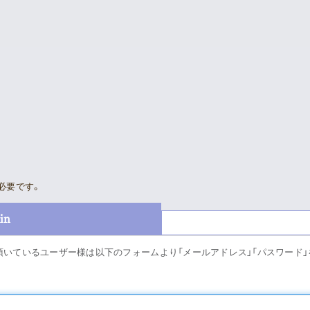
Supporter’s Menu
Download
Voice
Movie
News
Gallery
Sched
Meeting Room
必要です。
Profil
in
Playlist
Disco
頂いているユーザー様は以下のフォームより「メールアドレス」「パスワード
Good
Vlogssun
あとがき