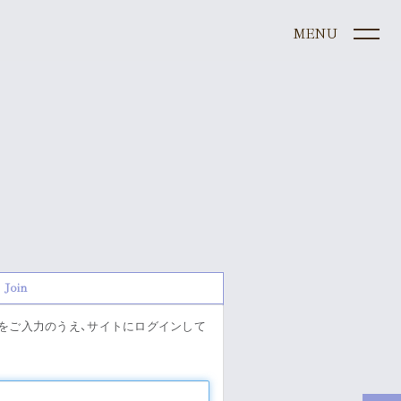
ule
e
Join
graphy
」をご入力のうえ、サイトにログインして
s