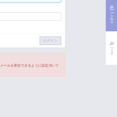
lock
Login
person_add
Join
からのメールを受信できるように設定頂いて