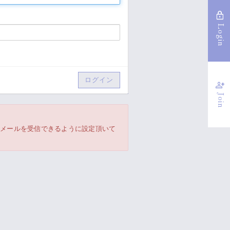
lock
Login
person_add
Join
からのメールを受信できるように設定頂いて