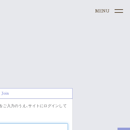
ule
e
Join
graphy
」をご入力のうえ、サイトにログインして
s