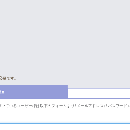
Supporter’s Menu
Download
Voice
Movie
News
Gallery
Sched
Meeting Room
必要です。
Profil
in
Playlist
Disco
頂いているユーザー様は以下のフォームより「メールアドレス」「パスワード
Good
Vlogssun
あとがき