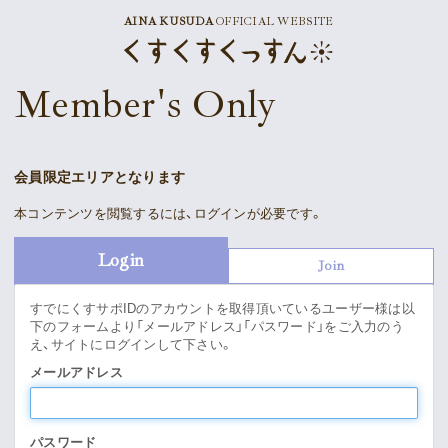
AINA KUSUDA
OFFICIAL WEBSITE
News
Member's Only
Schedule
Profile
会員限定エリアとなります
Discography
本コンテンツを閲覧するには、ログインが必要です。
Goods
Login
Join
すでにくすサポIDのアカウントを取得頂いているユーザー様は以
下のフォームより「メールアドレス」「パスワード」をご入力のう
え、サイトにログインして下さい。
Supporter’s Menu
Download
メールアドレス
Voice
パスワード