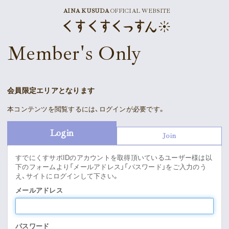
AINA KUSUDA
OFFICIAL WEBSITE
News
Member's Only
Schedule
Profile
会員限定エリアとなります
Discography
本コンテンツを閲覧するには、ログインが必要です。
Goods
Login
Join
すでにくすサポIDのアカウントを取得頂いているユーザー様は以
下のフォームより「メールアドレス」「パスワード」をご入力のう
え、サイトにログインして下さい。
Supporter’s Menu
Download
メールアドレス
Voice
パスワード