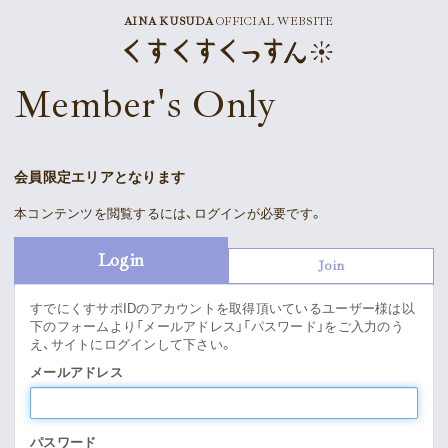
AINA KUSUDA
OFFICIAL WEBSITE
News
Member's Only
Schedule
Profile
会員限定エリアとなります
Discography
本コンテンツを閲覧するには、ログインが必要です。
Goods
Login
Join
すでにくすサポIDのアカウントを取得頂いているユーザー様は以
下のフォームより「メールアドレス」「パスワード」をご入力のう
え、サイトにログインして下さい。
Supporter’s Menu
Download
メールアドレス
Voice
パスワード