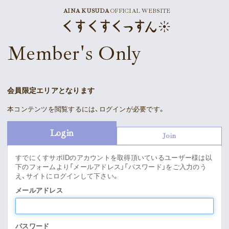
AINA KUSUDA
OFFICIAL WEBSITE
News
Member's Only
Schedule
Profile
会員限定エリアとなります
Discography
本コンテンツを閲覧するには、ログインが必要です。
Goods
Login
Join
すでにくすサポIDのアカウントを取得頂いているユーザー様は以
下のフォームより「メールアドレス」「パスワード」をご入力のう
え、サイトにログインして下さい。
Supporter’s Menu
Download
メールアドレス
Voice
パスワード