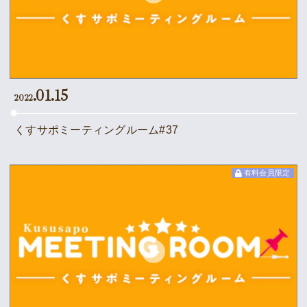
Movie
Gallery
Meeting Room
.01.15
2022
Playlist
くすサポミーティングルーム#37
Vlogssun
有料会員限定
あとがき
Live Streaming