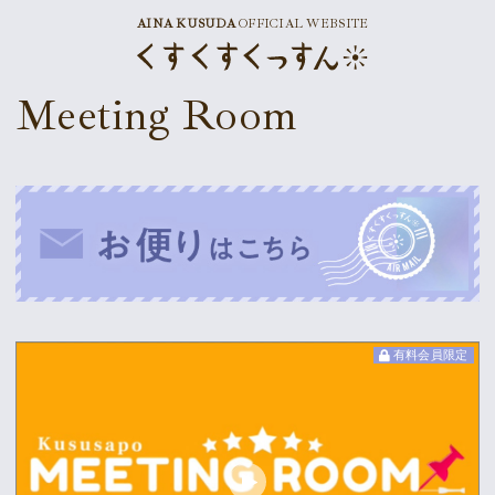
AINA KUSUDA
OFFICIAL WEBSITE
News
Meeting Room
Schedule
Profile
Discography
Goods
有料会員限定
Supporter’s Menu
Download
Voice