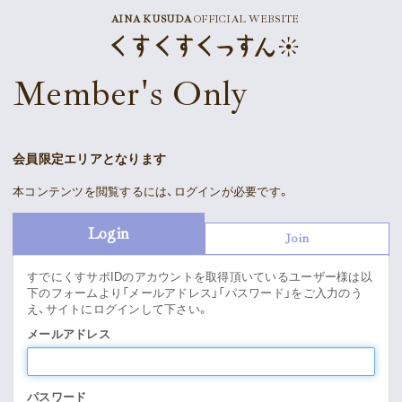
AINA KUSUDA
OFFICIAL WEBSITE
News
Member's Only
Schedule
Profile
会員限定エリアとなります
Discography
本コンテンツを閲覧するには、ログインが必要です。
Goods
Login
Join
すでにくすサポIDのアカウントを取得頂いているユーザー様は以
下のフォームより「メールアドレス」「パスワード」をご入力のう
え、サイトにログインして下さい。
Supporter’s Menu
Download
メールアドレス
Voice
パスワード