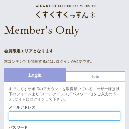
AINA KUSUDA
OFFICIAL WEBSITE
News
Member's Only
Schedule
Profile
会員限定エリアとなります
Discography
本コンテンツを閲覧するには、ログインが必要です。
Goods
Login
Join
すでにくすサポIDのアカウントを取得頂いているユーザー様は以
下のフォームより「メールアドレス」「パスワード」をご入力のう
え、サイトにログインして下さい。
Supporter’s Menu
Download
メールアドレス
Voice
パスワード