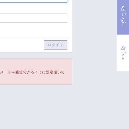
lock
Login
person_add
Join
からのメールを受信できるように設定頂いて