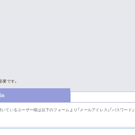
Supporter’s Menu
Download
Voice
Movie
News
Gallery
Sched
Meeting Room
必要です。
Profil
in
Playlist
Disco
頂いているユーザー様は以下のフォームより「メールアドレス」「パスワード
Good
Vlogssun
あとがき