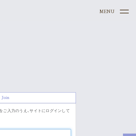
ule
e
Join
graphy
」をご入力のうえ、サイトにログインして
s