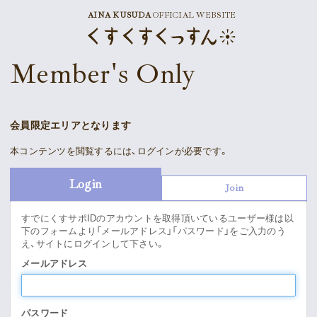
AINA KUSUDA
OFFICIAL WEBSITE
News
Member's Only
Schedule
Profile
会員限定エリアとなります
Discography
本コンテンツを閲覧するには、ログインが必要です。
Goods
Login
Join
すでにくすサポIDのアカウントを取得頂いているユーザー様は以
下のフォームより「メールアドレス」「パスワード」をご入力のう
え、サイトにログインして下さい。
Supporter’s Menu
Download
メールアドレス
Voice
パスワード