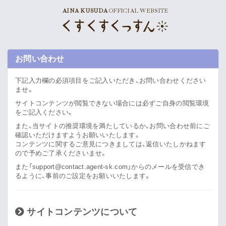
AINA KUSUDA
OFFICIAL WEBSITE
News
Schedule
お問い合わせ
Profile
下記入力欄の必須項目をご記入いただき、お問い合わせください
ませ。
Discography
サイトコンテンツが閲覧できない場合には必ずご自身の閲覧環境
をご記入ください。
また、当サイトの推奨環境を満たしているか、お問い合わせ前にご
Goods
確認いただけますようお願いいたします。
コンテンツに関するご意見につきましては、返信いたしかねます
ので予めご了承くださいませ。
また「support@contact.agent-sk.com」からのメールを受信でき
Supporter’s Menu
るように、事前のご設定をお願いいたします。
Download
Voice
サイトコンテンツについて