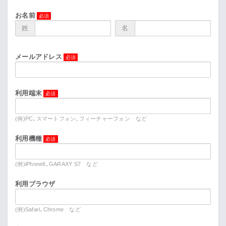
Movie
お名前
姓
名
Gallery
メールアドレス
Meeting Room
Playlist
利用端末
Vlogssun
(例)PC、スマートフォン、フィーチャーフォン など
利用機種
あとがき
(例)iPhone6、GARAXY S7 など
Live Streaming
利用ブラウザ
(例)Safari、Chrome など