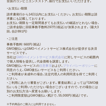
全国のコンビニエンスストア、銀行でお支払いいただけます。
お支払い期限
請求書発行から14日以内にお支払いください。お支払い期限は請
求書にも記載しております。
お支払い期限を一定期間過ぎてもお支払いの確認がとれない場合、
ご請求金額に回収事務手数料297円（税込）が加算されます。（最大3
回、合計891円）
ご注意
事務手数料：660円（税込）
GMO後払いはGMOペイメントサービス株式会社が提供する決済
サービスです。
当社は
GMOペイメントサービス株式会社
に対しサービスの範囲内
で個人情報を提供し、代金債権を譲渡します。
GMO後払いサービスの
注意事項
および、
プライバシーポリシー
に
同意のうえ、GMO後払いサービスをご利用ください。
・ご利用者が未成年の場合、法定代理人の利用同意を得てご利用く
ださい。
・ご利用にあたり審査がございます。審査結果によっては「GMO後
払い」をご利用いただけない場合がございますので、その場合には
別のお支払方法へ変更をお願いします。
・ご利用限度額はGMO後払い累計で、55,000円（税込）です。
※予約商品のご購入には利用できません。