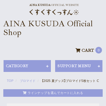
AINA KUSUDA
OFFICIAL WEBSITE
News
AINA KUSUDA Official
Schedule
Shop
Profile
Discography
CART
0
Goods
CATEGORY
SUPPORT MENU
TOP
ブロマイド
【2025 夏グッズ】ブロマイド5枚セット C
Supporter’s Menu
Download
ラインナップを選んでカートに入れる
Voice