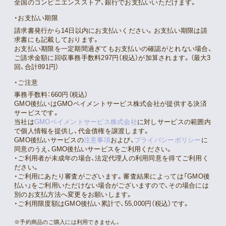
全国のコンビニエンスストア、銀行でお支払いいただけます。
お支払い期限
請求書発行から14日以内にお支払いください。お支払い期限は請
求書にも記載しております。
お支払い期限を一定期間過ぎてもお支払いの確認がとれない場合、
ご請求金額に回収事務手数料297円（税込）が加算されます。（最大3
回、合計891円）
ご注意
事務手数料：660円（税込）
GMO後払いはGMOペイメントサービス株式会社が提供する決済
サービスです。
当社は
GMOペイメントサービス株式会社
に対しサービスの範囲内
で個人情報を提供し、代金債権を譲渡します。
GMO後払いサービスの
注意事項
および、
プライバシーポリシー
に
同意のうえ、GMO後払いサービスをご利用ください。
・ご利用者が未成年の場合、法定代理人の利用同意を得てご利用く
ださい。
・ご利用にあたり審査がございます。審査結果によっては「GMO後
払い」をご利用いただけない場合がございますので、その場合には
別のお支払方法へ変更をお願いします。
・ご利用限度額はGMO後払い累計で、55,000円（税込）です。
※予約商品のご購入には利用できません。