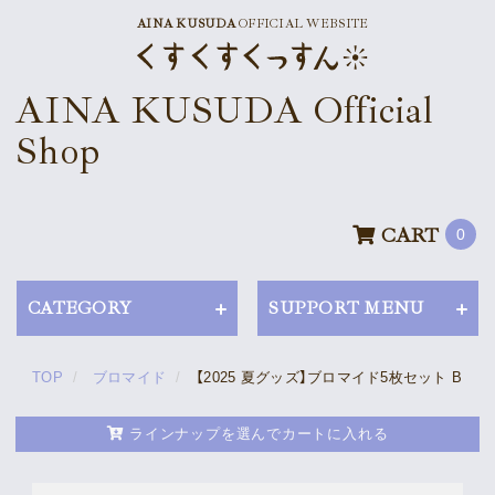
AINA KUSUDA
OFFICIAL WEBSITE
News
AINA KUSUDA Official
Schedule
Shop
Profile
Discography
CART
0
Goods
CATEGORY
SUPPORT MENU
TOP
ブロマイド
【2025 夏グッズ】ブロマイド5枚セット B
Supporter’s Menu
Download
ラインナップを選んでカートに入れる
Voice