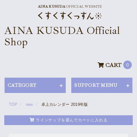
AINA KUSUDA
OFFICIAL WEBSITE
News
AINA KUSUDA Official
Schedule
Shop
Profile
Discography
CART
0
Goods
CATEGORY
SUPPORT MENU
TOP
new
卓上カレンダー 2019年版
Supporter’s Menu
Download
ラインナップを選んでカートに入れる
Voice