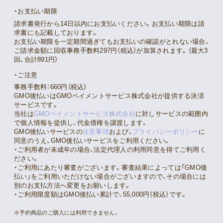
お支払い期限
請求書発行から14日以内にお支払いください。お支払い期限は請
求書にも記載しております。
お支払い期限を一定期間過ぎてもお支払いの確認がとれない場合、
ご請求金額に回収事務手数料297円（税込）が加算されます。（最大3
回、合計891円）
ご注意
事務手数料：660円（税込）
GMO後払いはGMOペイメントサービス株式会社が提供する決済
サービスです。
当社は
GMOペイメントサービス株式会社
に対しサービスの範囲内
で個人情報を提供し、代金債権を譲渡します。
GMO後払いサービスの
注意事項
および、
プライバシーポリシー
に
同意のうえ、GMO後払いサービスをご利用ください。
・ご利用者が未成年の場合、法定代理人の利用同意を得てご利用く
ださい。
・ご利用にあたり審査がございます。審査結果によっては「GMO後
払い」をご利用いただけない場合がございますので、その場合には
別のお支払方法へ変更をお願いします。
・ご利用限度額はGMO後払い累計で、55,000円（税込）です。
※予約商品のご購入には利用できません。