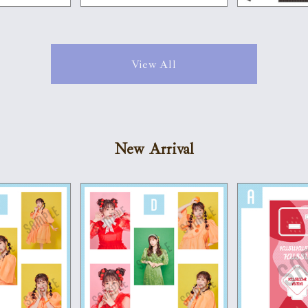
View All
New Arrival