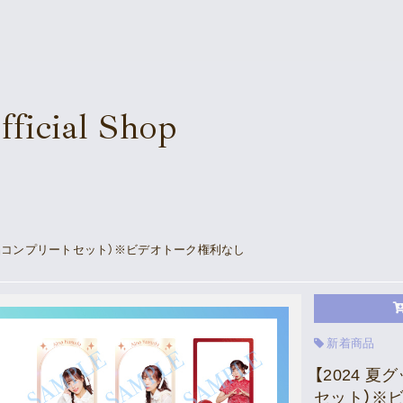
Supporter’s Menu
Download
Voice
icial Shop
Movie
News
Gallery
Sched
Meeting Room
Profil
商品コンプリートセット）※ビデオトーク権利なし
Playlist
Disco
Good
Vlogssun
新着商品
【2024 
あとがき
セット）※