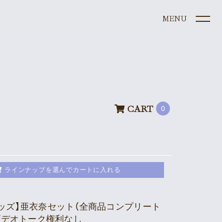
CART
0
ule
e
graphy
ラインナップを選んでカートに入れる
s
夏グッズ】亜衣奈セット（全商品コンプリート
ビデオトーク権利なし